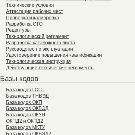
Технические условия
Аттестация рабочих мест
Проверка и калибровка
Разработка СТО
Рецептуры
Технологический регламент
Разработка каталожного листа
Руководство по эксплуатации
Удостоверение повышения квалификации
Технологическая инструкция
Действующие технические регламенты
Базы кодов
База кодов ГОСТ
База кодов ТНВЭД
База кодов ОКП
База кодов ОКВЭД
База кодов ОКУН
ОКПД2 и ОКПД2
База кодов МКТУ
База кодов ОКВЭД2